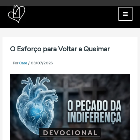
Ir
para
o
conteúdo
O Esforço para Voltar a Queimar
Por
Casa
/
03/07/2026