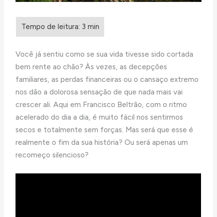
Você já sentiu como se sua vida tivesse sido cortada
bem rente ao chão? Às vezes, as decepções
familiares, as perdas financeiras ou o cansaço extremo
nos dão a dolorosa sensação de que nada mais vai
crescer ali. Aqui em Francisco Beltrão, com o ritmo
acelerado do dia a dia, é muito fácil nos sentirmos
secos e totalmente sem forças. Mas será que esse é
realmente o fim da sua história? Ou será apenas um
recomeço silencioso?