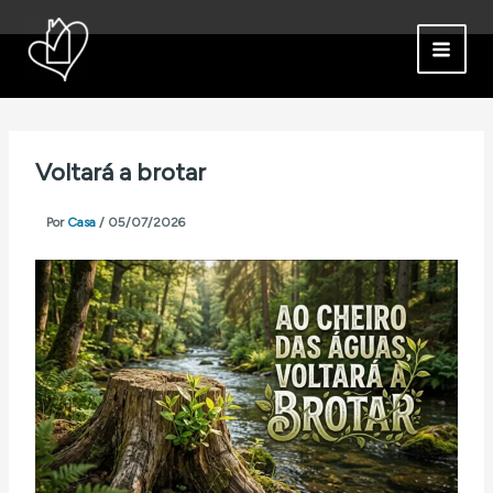
Ir
para
o
conteúdo
Voltará a brotar
Por
Casa
/
05/07/2026