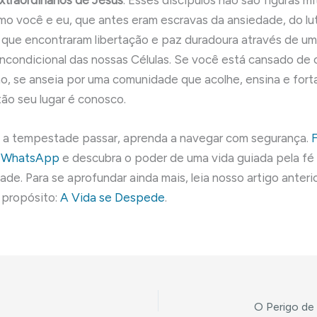
xtraordinários de Jesus
. Esses discípulos não são figuras mí
o você e eu, que antes eram escravas da ansiedade, do lu
e que encontraram libertação e paz duradoura através de um
incondicional das nossas Células. Se você está cansado de 
o, se anseia por uma comunidade que acolhe, ensina e fort
tão seu lugar é conosco.
 a tempestade passar, aprenda a navegar com segurança.
F
o WhatsApp
e descubra o poder de uma vida guiada pela fé
de. Para se aprofundar ainda mais, leia nosso artigo anteri
e propósito:
A Vida se Despede
.
O Perigo de