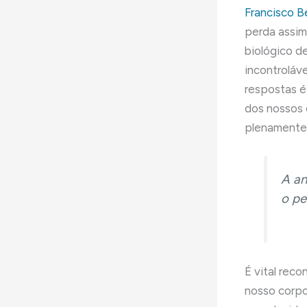
Francisco B
perda assim
biológico de
incontroláv
respostas é 
dos nossos 
plenamente
A an
o pe
É vital reco
nosso corpo