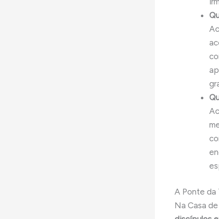
ir
Qu
Ac
ac
co
ap
gr
Qu
Ac
me
co
en
es
A Ponte da
Na Casa de 