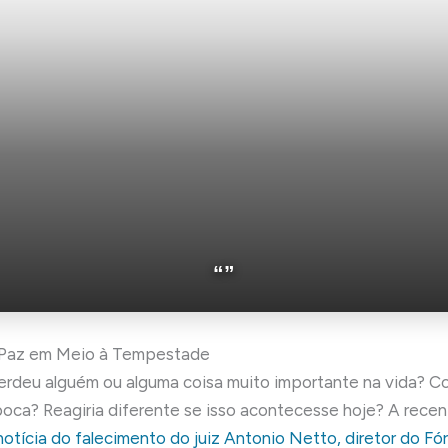
“”
Paz em Meio à Tempestade
perdeu alguém ou alguma coisa muito importante na vida? 
poca? Reagiria diferente se isso acontecesse hoje? A recen
notícia do falecimento do juiz Antonio Netto, diretor do Fó