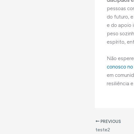
discípulos e
pessoas com
do futuro, 
e do apoio 
peso sozinh
espírito, en
Não espere
conosco n
em comunida
resiliência 
PREVIOUS
teste2