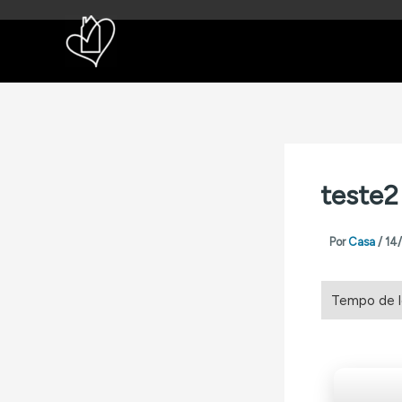
Ir
para
o
conteúdo
teste2
Por
Casa
/
14