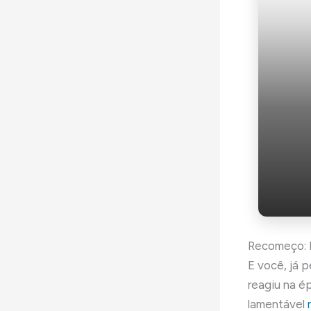
Recomeço: 
E você, já 
reagiu na é
lamentável