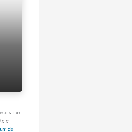
Como você
te e
rum de