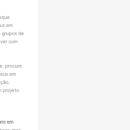
usque
eus em
e grupos de
iver com
e, procure
Deus em
ação,
m projeto
uns em