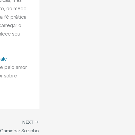
ticas, mas
to, do medo
a fé prática
carregar o
alece seu
ale
 e pelo amor
or sobre
NEXT
 Caminhar Sozinho