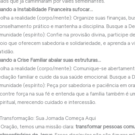
mãos que já caminharam por vales semelhantes.
ando a Instabilidade Financeira sufocar…
olha a realidade (corpo/mente): Organize suas finanças, b
onselhamento prático e mantenha a disciplina. Busque a D
munidade (espírito): Confie na provisão divina, participe d
oio que oferecem sabedoria e solidariedade, e aprenda a v
atidão.
ando a Crise Familiar abalar suas estruturas…
olha a realidade (corpo/mente): Comunique-se abertament
diação familiar e cuide da sua saúde emocional. Busque a 
munidade (espírito): Peça por sabedoria e paciência em or
contre força na sua fé e entenda que a família também é u
piritual, merecendo cuidado e intercessão.
 Transformação: Sua Jornada Começa Aqui
Oração, temos uma missão clara:
transformar pessoas com