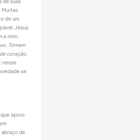
a de suas
. Muitas
to de um
pável. Jesus
 a mim,
anso. Tomem
de coração,
É nesse
ansiedade se
usque apoio
 em
o abraço de