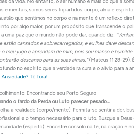
es da vida. No entanto, o ser humano é mais do que a som
as e mentais; somos seres tripartidos: corpo, alma e espírito
austão que sentimos no corpo e na mente é um reflexo dire
minto por algo maior, por um propósito que transcende o pal
 a uma paz que o mundo não pode dar, quando diz:
“Venham
e estão cansados e sobrecarregados, e eu lhes darei desc
 o meu jugo e aprendam de mim, pois sou manso e humilde 
ontrarão descanso para as suas almas.”
(Mateus 11:28-29). 
ofundo no espírito que a verdadeira cura e o alívio para a 
.
Ansiedade? Tô fora!
colhimento: Encontrando seu Porto Seguro
ando o fardo da Perda ou Luto parecer pesado…
olha a realidade (corpo/mente): Permita-se sentir a dor, b
ofissional e o tempo necessário para o luto. Busque a Deus
munidade (espírito): Encontre consolo na fé, na oração e n