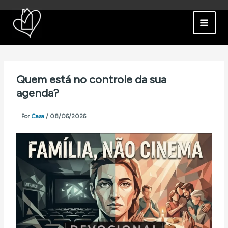
Ir
para
o
conteúdo
Quem está no controle da sua
agenda?
Por
Casa
/
08/06/2026