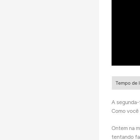
A segunda-fe
Como você p
Ontem na m
tentando fa