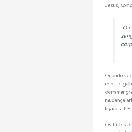
Jesus, somo
“O c
sang
corp
Quando você
como o galh
derramar gr
mudança art
ligado a Ele.
Os frutos d