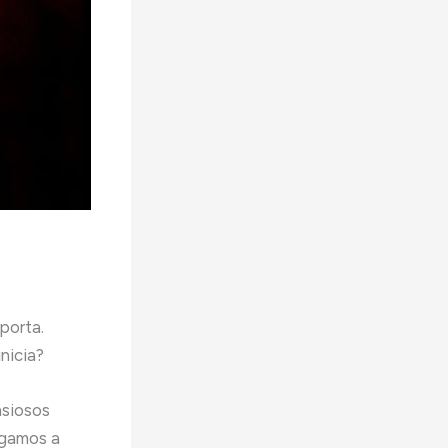
porta.
nicia?
nsiosos
egamos a