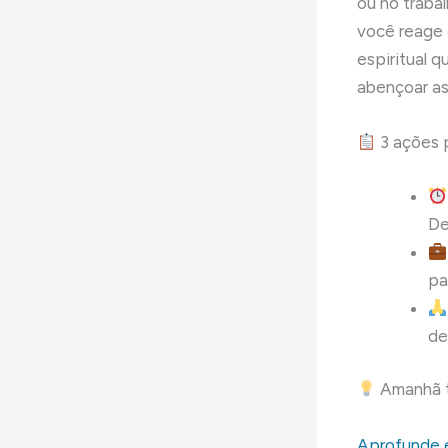
ou no traba
você reage 
espiritual 
abençoar as
3 ações p
De
pa
de
Amanhã te
Aprofunde 