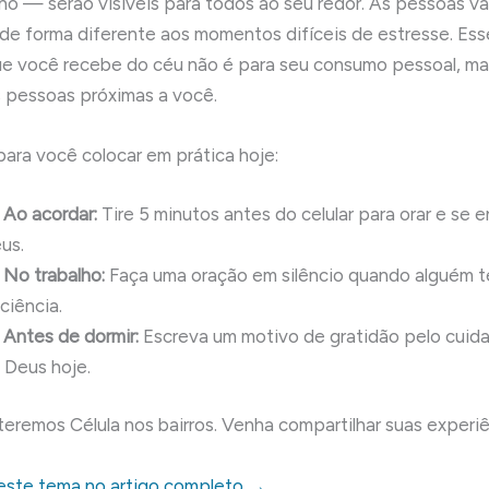
lho — serão visíveis para todos ao seu redor. As pessoas v
de forma diferente aos momentos difíceis de estresse. Ess
que você recebe do céu não é para seu consumo pessoal, ma
 pessoas próximas a você.
ara você colocar em prática hoje:
Ao acordar:
Tire 5 minutos antes do celular para orar e se e
us.
No trabalho:
Faça uma oração em silêncio quando alguém t
ciência.
Antes de dormir:
Escreva um motivo de gratidão pelo cuidad
 Deus hoje.
remos Célula nos bairros. Venha compartilhar suas experiê
este tema no artigo completo →