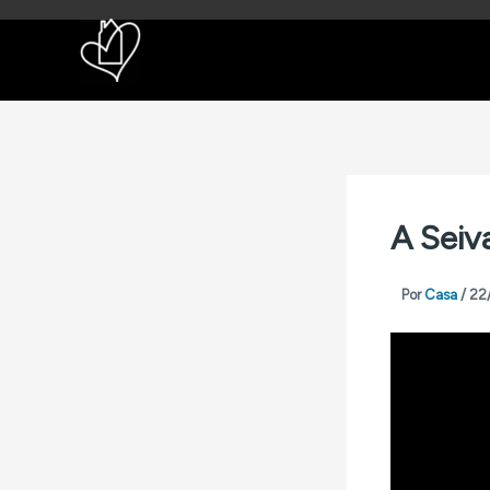
Ir
para
o
conteúdo
A Seiva
Por
Casa
/
22