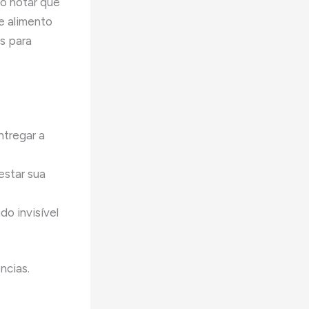
ão notar que
e alimento
s para
ntregar a
estar sua
o invisível
ncias.