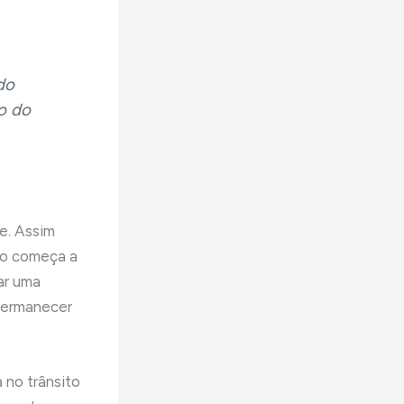
do
o do
e. Assim
nto começa a
ar uma
 permanecer
 no trânsito