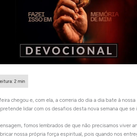
ira chegou e, com ela, a correria do dia a dia bate à nossa 
retende lidar com os desafios desta nova semana que se i
ensagem, fomos lembrados de que não precisamos viver a
bricar nossa própria força espiritual, pois quando nos entr