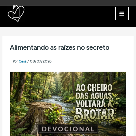
Ir
para
o
conteúdo
Alimentando as raízes no secreto
Por
Casa
/
08/07/2026