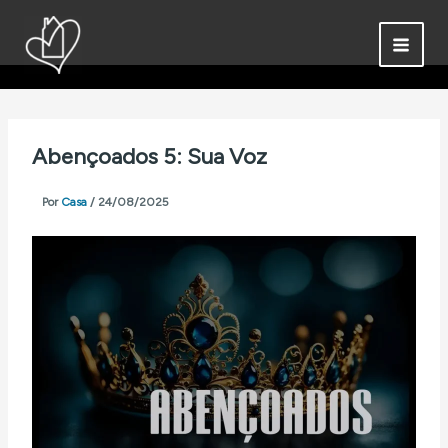
Ir
para
o
conteúdo
Abençoados 5: Sua Voz
Por
Casa
/
24/08/2025