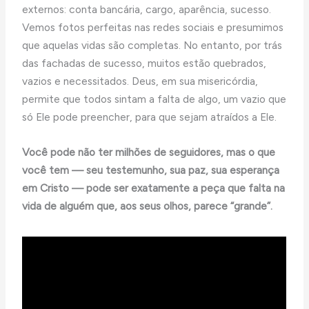
externos: conta bancária, cargo, aparência, sucesso.
Vemos fotos perfeitas nas redes sociais e presumimos
que aquelas vidas são completas. No entanto, por trás
das fachadas de sucesso, muitos estão quebrados,
vazios e necessitados. Deus, em sua misericórdia,
permite que todos sintam a falta de algo, um vazio que
só Ele pode preencher, para que sejam atraídos a Ele.
Você pode não ter milhões de seguidores, mas o que
você tem — seu testemunho, sua paz, sua esperança
em Cristo — pode ser exatamente a peça que falta na
vida de alguém que, aos seus olhos, parece “grande”.