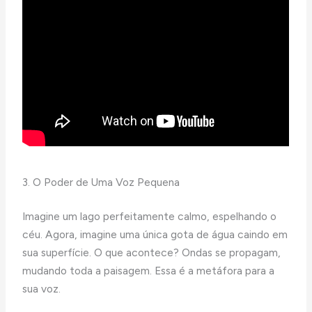
3. O Poder de Uma Voz Pequena
Imagine um lago perfeitamente calmo, espelhando o
céu. Agora, imagine uma única gota de água caindo em
sua superfície. O que acontece? Ondas se propagam,
mudando toda a paisagem. Essa é a metáfora para a
sua voz.