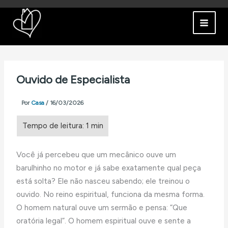
Ir
para
o
conteúdo
Ouvido de Especialista
Por
Casa
/
16/03/2026
Você já percebeu que um mecânico ouve um
barulhinho no motor e já sabe exatamente qual peça
está solta? Ele não nasceu sabendo; ele treinou o
ouvido. No reino espiritual, funciona da mesma forma.
O homem natural ouve um sermão e pensa: “Que
oratória legal”. O homem espiritual ouve e sente a