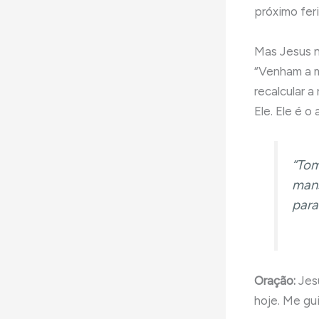
próximo fer
Mas Jesus n
“Venham a m
recalcular a
Ele. Ele é o
“Tom
mans
para
Oração:
Jesu
hoje. Me gu