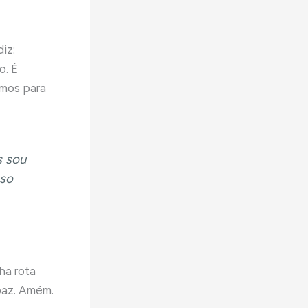
iz:
o. É
rmos para
s sou
nso
ha rota
paz. Amém.