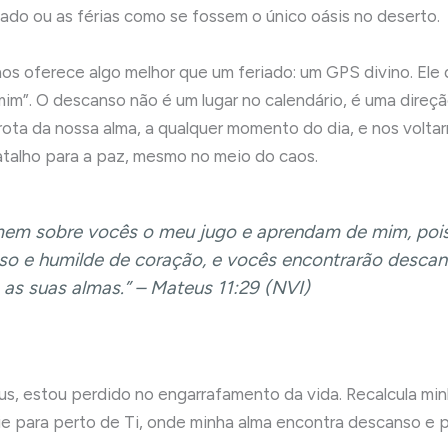
iado ou as férias como se fossem o único oásis no deserto.
os oferece algo melhor que um feriado: um GPS divino. Ele d
im”. O descanso não é um lugar no calendário, é uma direçã
 rota da nossa alma, a qualquer momento do dia, e nos volta
 atalho para a paz, mesmo no meio do caos.
em sobre vocês o meu jugo e aprendam de mim, poi
o e humilde de coração, e vocês encontrarão desca
 as suas almas.”
– Mateus 11:29 (NVI)
s, estou perdido no engarrafamento da vida. Recalcula min
ie para perto de Ti, onde minha alma encontra descanso e 