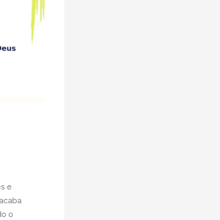
es e
 acaba
do o