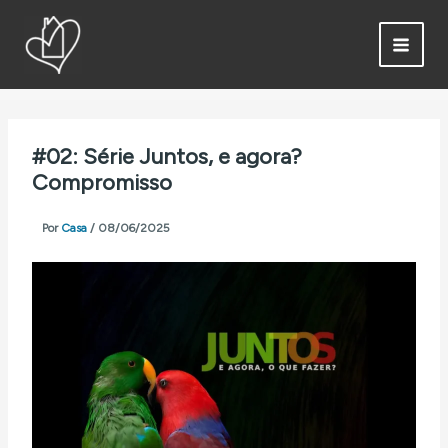
Ir
para
o
conteúdo
#02: Série Juntos, e agora?
Compromisso
Por
Casa
/
08/06/2025