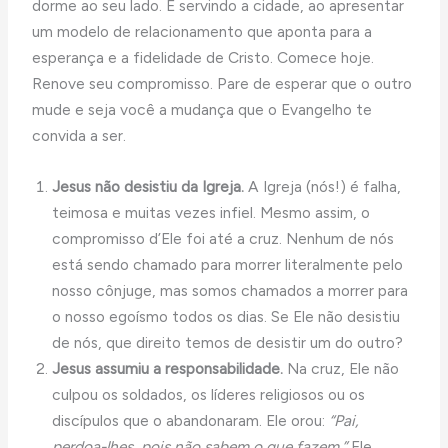
dorme ao seu lado. E servindo a cidade, ao apresentar
um modelo de relacionamento que aponta para a
esperança e a fidelidade de Cristo. Comece hoje.
Renove seu compromisso. Pare de esperar que o outro
mude e seja você a mudança que o Evangelho te
convida a ser.
Jesus não desistiu da Igreja.
A Igreja (nós!) é falha,
teimosa e muitas vezes infiel. Mesmo assim, o
compromisso d’Ele foi até a cruz. Nenhum de nós
está sendo chamado para morrer literalmente pelo
nosso cônjuge, mas somos chamados a morrer para
o nosso egoísmo todos os dias. Se Ele não desistiu
de nós, que direito temos de desistir um do outro?
Jesus assumiu a responsabilidade.
Na cruz, Ele não
culpou os soldados, os líderes religiosos ou os
discípulos que o abandonaram. Ele orou:
“Pai,
perdoa-lhes, pois não sabem o que fazem.”
Ele