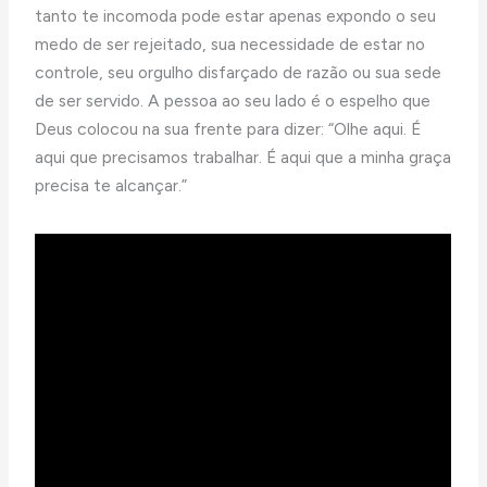
tanto te incomoda pode estar apenas expondo o seu
medo de ser rejeitado, sua necessidade de estar no
controle, seu orgulho disfarçado de razão ou sua sede
de ser servido. A pessoa ao seu lado é o espelho que
Deus colocou na sua frente para dizer: “Olhe aqui. É
aqui que precisamos trabalhar. É aqui que a minha graça
precisa te alcançar.”