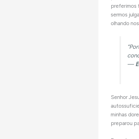
preferimos 
sermos julg
olhando nos
“Por
conc
—
E
Senhor Jesu
autossufici
minhas dore
preparou p