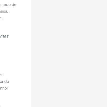
m medo de
mesa,
e.
, mas
ou
hando
enhor