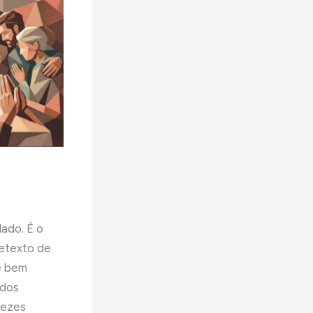
lado. É o
retexto de
e bem
odos
vezes