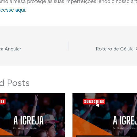
mo a mesa protege as suas imperfeições lendo o nosso ar
cesse aqui
.
ra Angular
d Posts