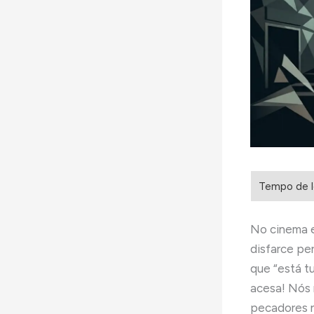
No cinema e
disfarce pe
que “está t
acesa! Nós 
pecadores n