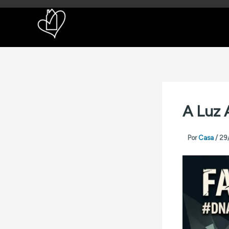
Ir
para
o
conteúdo
A Luz 
Por
Casa
/
29